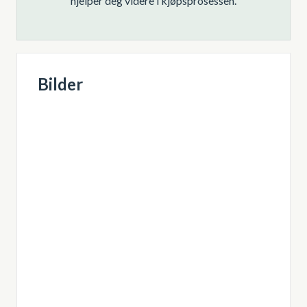
hjelper deg videre i kjøpsprosessen.
Bilder