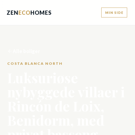
ZEN
ECO
HOMES
MIN SIDE
Alle boliger
COSTA BLANCA NORTH
Luksuriøse
nybyggede villaer i
Rincón de Loix,
Benidorm, med
privat basseng