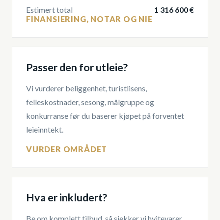
Estimert total
1 316 600 €
FINANSIERING, NOTAR OG NIE
Passer den for utleie?
Vi vurderer beliggenhet, turistlisens,
felleskostnader, sesong, målgruppe og
konkurranse før du baserer kjøpet på forventet
leieinntekt.
VURDER OMRÅDET
Hva er inkludert?
Be om komplett tilbud, så sjekker vi hvitevarer,