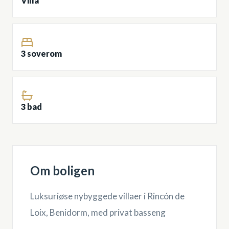
Villa
3 soverom
3 bad
Om boligen
Luksuriøse nybyggede villaer i Rincón de
Loix, Benidorm, med privat basseng