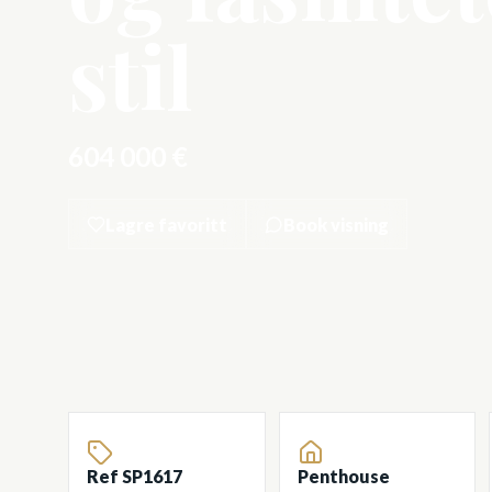
stil
604 000 €
Lagre favoritt
Book visning
Ref SP1617
Penthouse