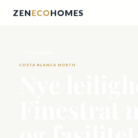
ZEN
ECO
HOMES
Alle boliger
COSTA BLANCA NORTH
Nye leilighe
Finestrat 
og fasilitet