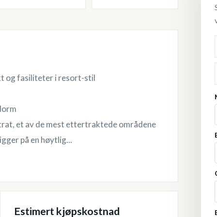
 og fasiliteter i resort-stil
idorm
strat, et av de mest ettertraktede områdene
gger på en høytlig...
Estimert kjøpskostnad