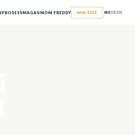
SPROSESS
MAGASIN
OM FREDDY
MIN SIDE
NO
DE
EN
i
t