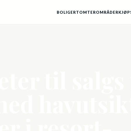
BOLIGER
TOMTER
OMRÅDER
KJØP
ter til salgs 
med havutsik
er i resort-