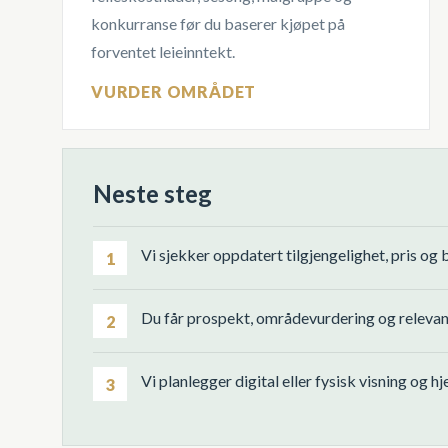
konkurranse før du baserer kjøpet på
forventet leieinntekt.
VURDER OMRÅDET
Neste steg
Vi sjekker oppdatert tilgjengelighet, pris og 
1
Du får prospekt, områdevurdering og relevant
2
Vi planlegger digital eller fysisk visning og h
3