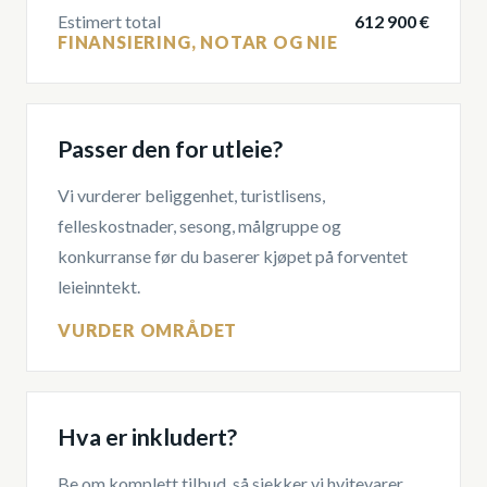
Estimert total
612 900 €
FINANSIERING, NOTAR OG NIE
Passer den for utleie?
Vi vurderer beliggenhet, turistlisens,
felleskostnader, sesong, målgruppe og
konkurranse før du baserer kjøpet på forventet
leieinntekt.
VURDER OMRÅDET
Hva er inkludert?
Be om komplett tilbud, så sjekker vi hvitevarer,