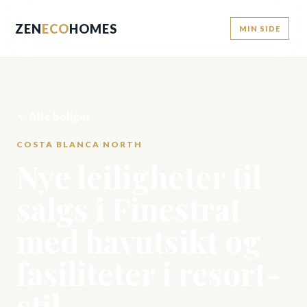
ZEN
ECO
HOMES
MIN SIDE
Alle boliger
COSTA BLANCA NORTH
Nye leiligheter til
salgs i Finestrat
med havutsikt og
fasiliteter i resort-
stil