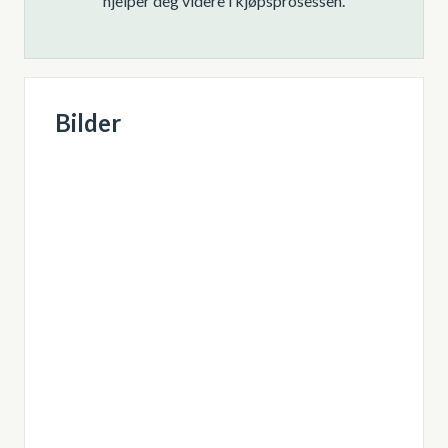
hjelper deg videre i kjøpsprosessen.
Bilder