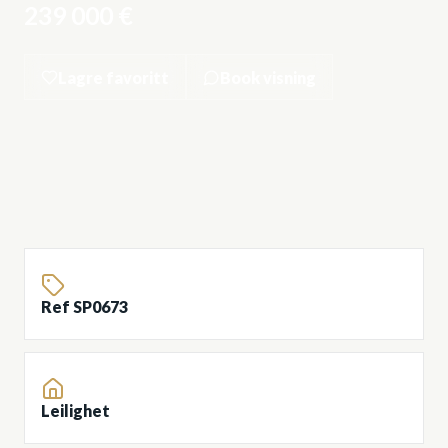
239 000 €
Lagre favoritt
Book visning
Ref SP0673
Leilighet