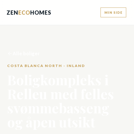
ZEN
ECO
HOMES
MIN SIDE
Alle boliger
COSTA BLANCA NORTH - INLAND
Boligkompleks i
Relleu med felles
svømmebasseng
og åpen utsikt