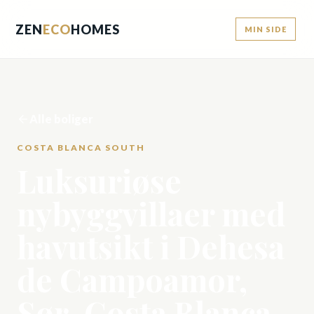
ZEN
ECO
HOMES
MIN SIDE
Alle boliger
COSTA BLANCA SOUTH
Luksuriøse
nybyggvillaer med
havutsikt i Dehesa
de Campoamor,
Sør-Costa Blanca