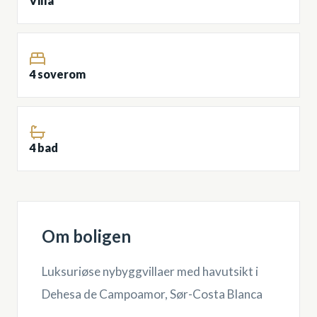
Villa
4 soverom
4 bad
Om boligen
Luksuriøse nybyggvillaer med havutsikt i
Dehesa de Campoamor, Sør-Costa Blanca