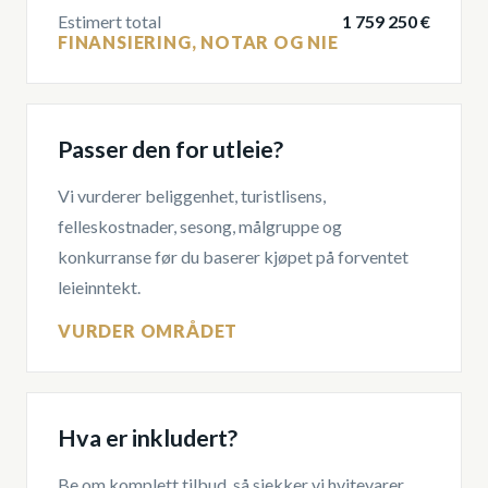
Estimert total
1 759 250 €
FINANSIERING, NOTAR OG NIE
Passer den for utleie?
Vi vurderer beliggenhet, turistlisens,
felleskostnader, sesong, målgruppe og
konkurranse før du baserer kjøpet på forventet
leieinntekt.
VURDER OMRÅDET
Hva er inkludert?
Be om komplett tilbud, så sjekker vi hvitevarer,