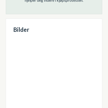
hjelper deg videre i kjøpsprosessen.
Bilder