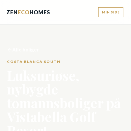
ZEN
ECO
HOMES
MIN SIDE
Alle boliger
COSTA BLANCA SOUTH
Luksuriøse,
nybygde
tomannsboliger på
Vistabella Golf
Resort