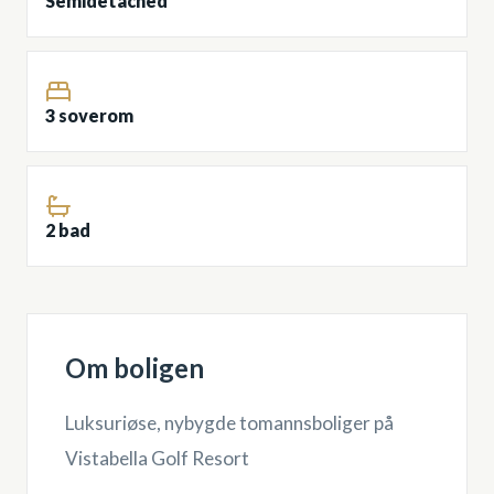
Semidetached
3 soverom
2 bad
Om boligen
Luksuriøse, nybygde tomannsboliger på
Vistabella Golf Resort