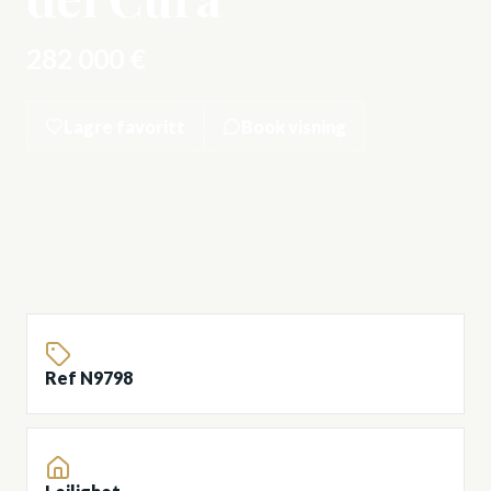
282 000 €
Lagre favoritt
Book visning
Ref N9798