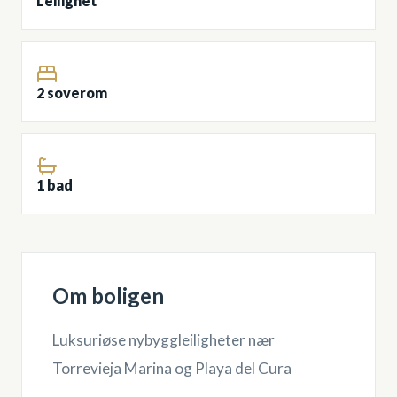
Leilighet
2 soverom
1 bad
Om boligen
Luksuriøse nybyggleiligheter nær
Torrevieja Marina og Playa del Cura