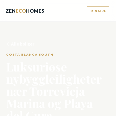
ZEN
ECO
HOMES
MIN SIDE
Alle boliger
COSTA BLANCA SOUTH
Luksuriøse
nybyggleiligheter
nær Torrevieja
Marina og Playa
del Cura