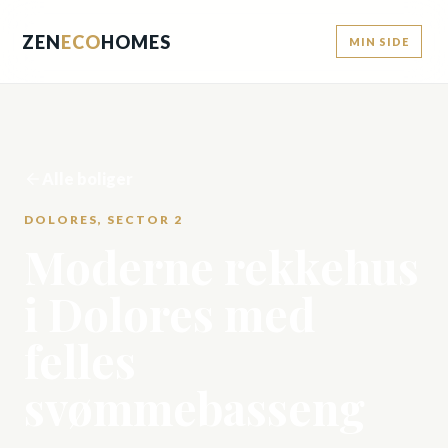
ZEN
ECO
HOMES
MIN SIDE
Alle boliger
DOLORES, SECTOR 2
Moderne rekkehus
i Dolores med
felles
svømmebasseng