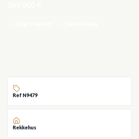
269 000 €
Lagre favoritt
Book visning
Ref N9479
Rekkehus