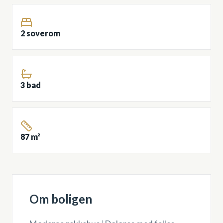
2 soverom
3 bad
87 m²
Om boligen