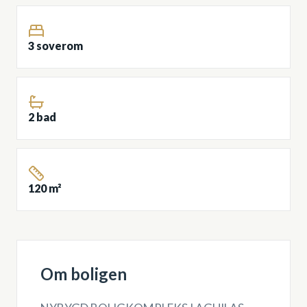
3 soverom
2 bad
120 m²
Om boligen