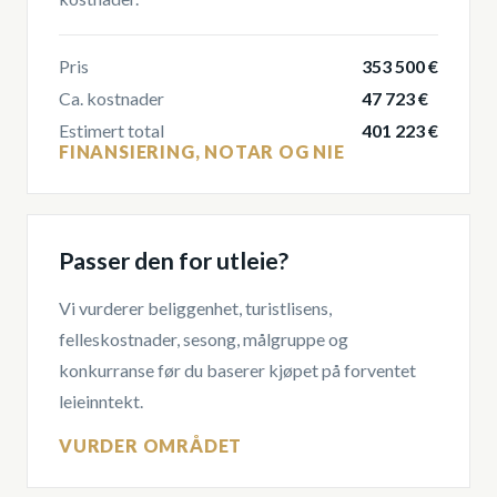
Pris
353 500 €
Ca. kostnader
47 723 €
Estimert total
401 223 €
FINANSIERING, NOTAR OG NIE
Passer den for utleie?
Vi vurderer beliggenhet, turistlisens,
felleskostnader, sesong, målgruppe og
konkurranse før du baserer kjøpet på forventet
leieinntekt.
VURDER OMRÅDET