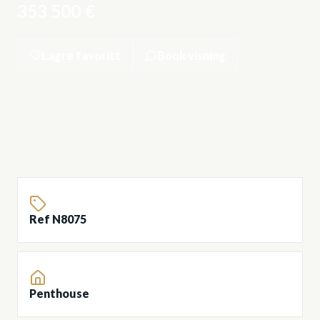
353 500 €
Lagre favoritt
Book visning
Ref N8075
Penthouse