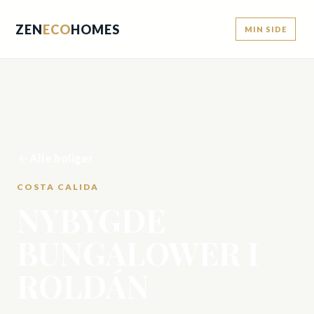
ZEN
ECO
HOMES
MIN SIDE
Alle boliger
COSTA CALIDA
NYBYGDE
BUNGALOWER I
ROLDÁN