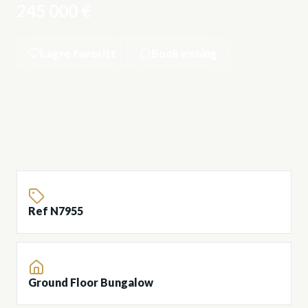
245 000 €
Lagre favoritt
Book visning
Ref N7955
Ground Floor Bungalow