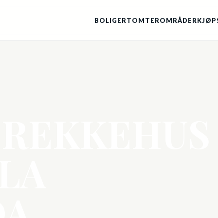
BOLIGER
TOMTER
OMRÅDER
KJØP
REKKEHUS 
 LA
DA