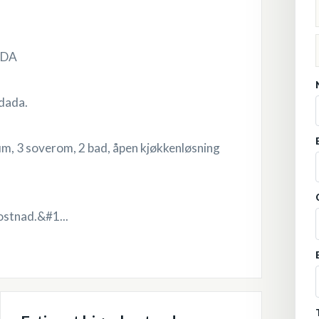
ADA
adada.
ium, 3 soverom, 2 bad, åpen kjøkkenløsning
ostnad.&#1...