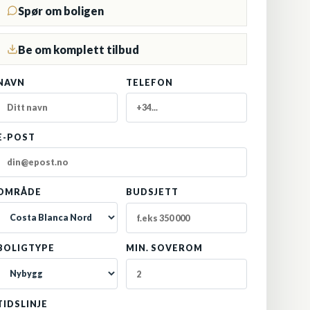
Spør om boligen
Be om komplett tilbud
NAVN
TELEFON
E-POST
OMRÅDE
BUDSJETT
BOLIGTYPE
MIN. SOVEROM
TIDSLINJE