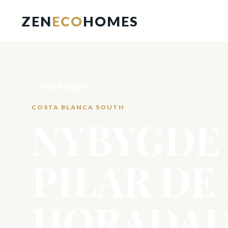
ZEN
ECO
HOMES
Alle boliger
COSTA BLANCA SOUTH
NYBYGDE 
PILAR DE
HORADA