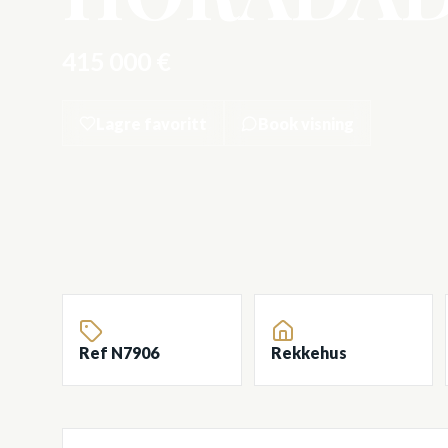
415 000 €
Lagre favoritt
Book visning
Ref N7906
Rekkehus