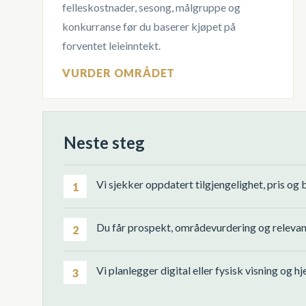
felleskostnader, sesong, målgruppe og
konkurranse før du baserer kjøpet på
forventet leieinntekt.
VURDER OMRÅDET
Neste steg
Vi sjekker oppdatert tilgjengelighet, pris og 
1
Du får prospekt, områdevurdering og relevant
2
Vi planlegger digital eller fysisk visning og h
3