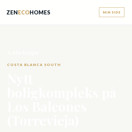
ZEN
ECO
HOMES
MIN SIDE
Alle boliger
COSTA BLANCA SOUTH
Nytt
boligkompleks på
Los Balcones
(Torrevieja)