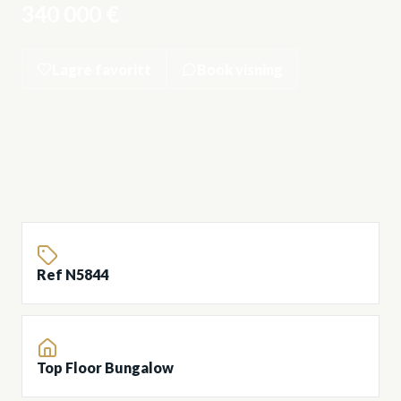
340 000 €
Lagre favoritt
Book visning
Ref N5844
Top Floor Bungalow