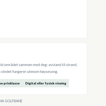
lltid området sammen med deg: avstand til strand,
dan stedet fungerer utenom høysesong.
me prisklasse
Digital eller fysisk visning
AMA GOLFBANE