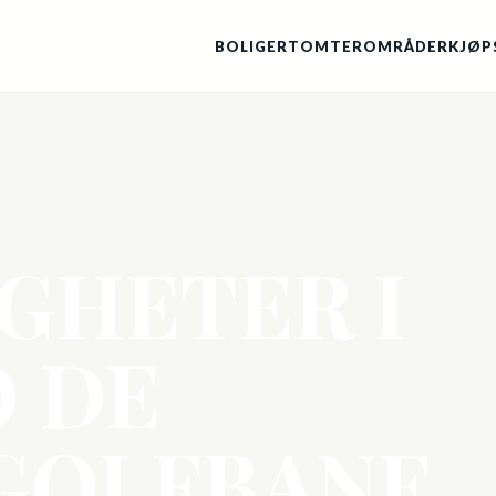
BOLIGER
TOMTER
OMRÅDER
KJØP
IGHETER I
 DE
GOLFBANE