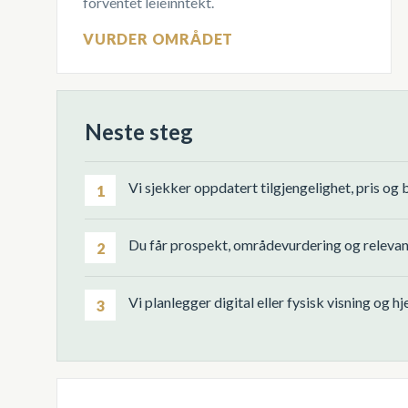
forventet leieinntekt.
VURDER OMRÅDET
Neste steg
Vi sjekker oppdatert tilgjengelighet, pris og 
1
Du får prospekt, områdevurdering og relevant
2
Vi planlegger digital eller fysisk visning og h
3