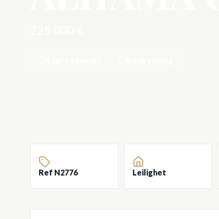
225 000 €
Lagre favoritt
Book visning
Ref N2776
Leilighet