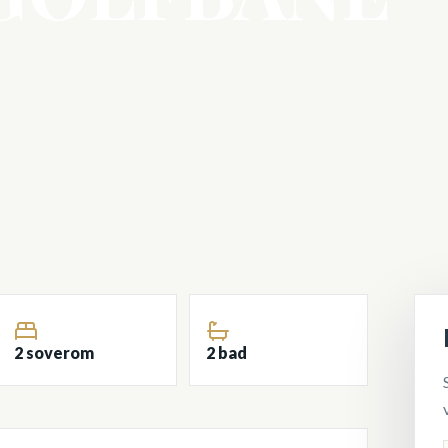
2 soverom
2 bad