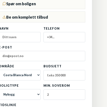
Spør om boligen
Be om komplett tilbud
NAVN
TELEFON
E-POST
OMRÅDE
BUDSJETT
BOLIGTYPE
MIN. SOVEROM
TIDSLINJE