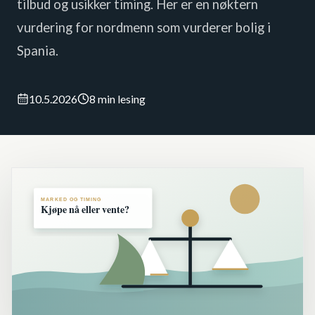
tilbud og usikker timing. Her er en nøktern
vurdering for nordmenn som vurderer bolig i
Spania.
10.5.2026
8 min lesing