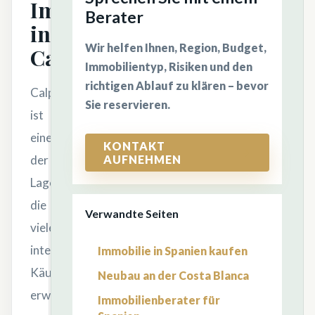
Immobilie
Berater
in
Wir helfen Ihnen, Region, Budget,
Calpe?
Immobilientyp, Risiken und den
richtigen Ablauf zu klären – bevor
Calpe
Sie reservieren.
ist
eine
KONTAKT
AUFNEHMEN
der
Lagen,
die
Verwandte Seiten
viele
internationale
Immobilie in Spanien kaufen
Käufer
Neubau an der Costa Blanca
erwägen,
Immobilienberater für