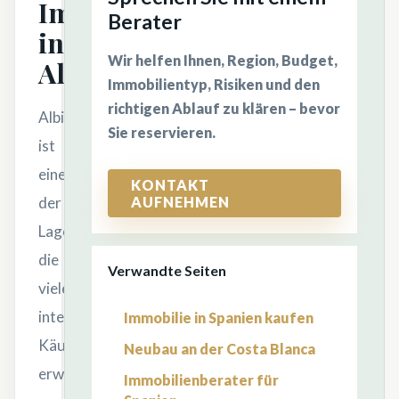
Immobilie
Berater
in
Wir helfen Ihnen, Region, Budget,
Albir?
Immobilientyp, Risiken und den
richtigen Ablauf zu klären – bevor
Albir
Sie reservieren.
ist
eine
KONTAKT
AUFNEHMEN
der
Lagen,
die
Verwandte Seiten
viele
internationale
Immobilie in Spanien kaufen
Käufer
Neubau an der Costa Blanca
erwägen,
Immobilienberater für